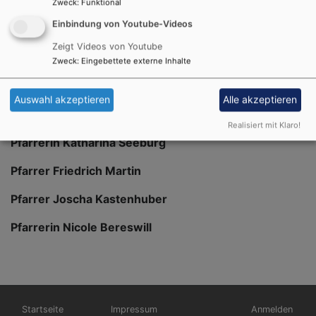
Pfarrer Hans-Martin Meuß
Zweck
:
Funktional
Einbindung von Youtube-Videos
Pfarrerin Jasmin Gerhäußer
Zeigt Videos von Youtube
Pfarrerin Miriam Martin
Zweck
:
Eingebettete externe Inhalte
Pfarrerin (sem.) Dr. Regine Kellermann
Auswahl akzeptieren
Alle akzeptieren
Pfarrer Reinhard Caesperlein
Realisiert mit Klaro!
Pfarrerin Katharina Seeburg
Pfarrer Friedrich Martin
Pfarrer Joscha Kastenhuber
Pfarrerin Nicole Bereswill
Hauptnavigation
Fußbereichsmenü
Benutzermen
Startseite
Impressum
Anmelden