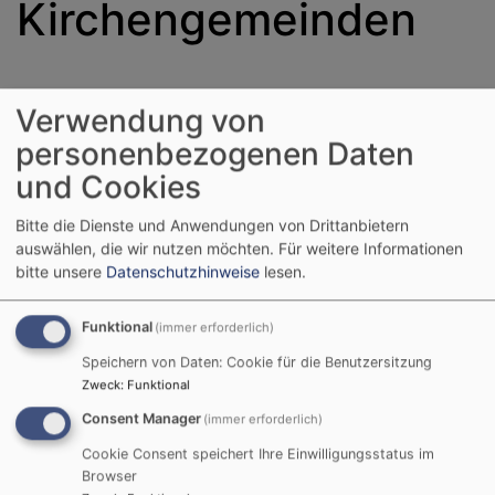
Kirchengemeinden
Alerheim-Bühl-Rudelstetten
-Wörnitzostheim
Verwendung von
Donauwörth
personenbezogenen Daten
und Cookies
Ebermergen-Mauren
Bitte die Dienste und Anwendungen von Drittanbietern
Harburg-Schaffhausen
auswählen, die wir nutzen möchten.
Für weitere Informationen
bitte unsere
Datenschutzhinweise
lesen.
Heroldingen-Appetshofen
Kleinsorheim und Großsorheim
Funktional
(immer erforderlich)
Mönchsdeggingen-Untermagerbein
Speichern von Daten: Cookie für die Benutzersitzung
Zweck
:
Funktional
Oppertshofen-Brachstadt
Consent Manager
(immer erforderlich)
Rain
Cookie Consent speichert Ihre Einwilligungsstatus im
Browser