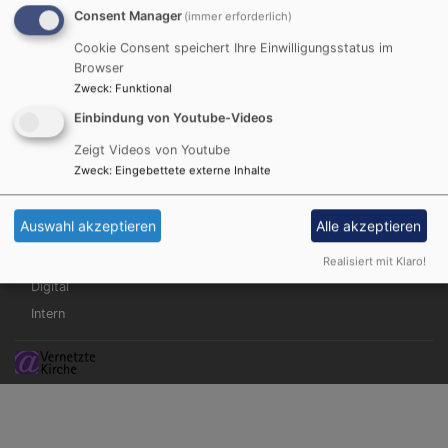
Consent Manager
(immer erforderlich)
Cookie Consent speichert Ihre Einwilligungsstatus im
Browser
Hauptnavigation
Fußbereichsmenü
Benutzermen
Zweck
:
Funktional
Startseite
Impressum
Anmelden
Einbindung von Youtube-Videos
Dekanate
Kontakt
Zeigt Videos von Youtube
Kirchenmusik
Cookie-Einstellungen
Zweck
:
Eingebettete externe Inhalte
Jugend
Datenschutzerklärung
Diakonie
Barrierefreiheitserklärung
Auswahl akzeptieren
Alle akzeptieren
Verwaltung
Bildungswerk
Realisiert mit Klaro!
Digital
Intern