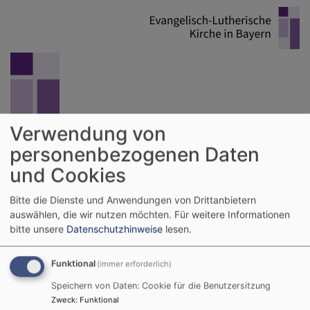
Direkt
zum
Inhalt
Verwendung von
personenbezogenen Daten
Donau-Ries evangelisch
und Cookies
Hauptnavigation
Bitte die Dienste und Anwendungen von Drittanbietern
auswählen, die wir nutzen möchten.
Für weitere Informationen
bitte unsere
Datenschutzhinweise
lesen.
Startseite
Dekanate
Funktional
(immer erforderlich)
Speichern von Daten: Cookie für die Benutzersitzung
Dekanate
Zweck
:
Funktional