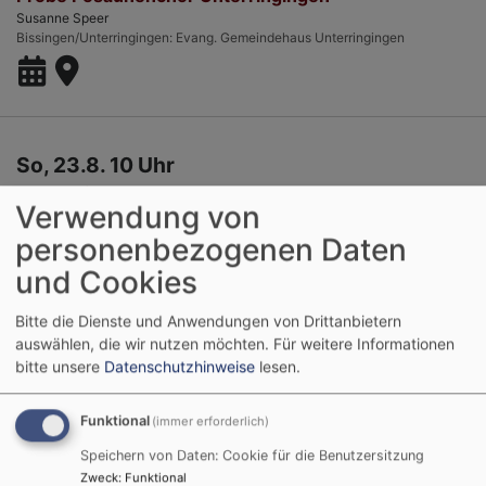
Susanne Speer
Bissingen/Unterringingen
Evang. Gemeindehaus Unterringingen
So, 23.8. 10 Uhr
Gottesdienst
Verwendung von
Diakon Stephan Höpfner
Bissingen-Unterringingen
Unterringingen St.-Laurentius-Kirche
personenbezogenen Daten
und Cookies
Bitte die Dienste und Anwendungen von Drittanbietern
auswählen, die wir nutzen möchten.
Für weitere Informationen
Do, 27.8. 8:30-10 Uhr
bitte unsere
Datenschutzhinweise
lesen.
Eltern-Kind-Gruppe Unterringingen
gemäß pädagogischem Konzept auf der Homepage des EBW
Funktional
(immer erforderlich)
Diakonin Christina Höpfner
Bissingen-Unterringingen
Evang. Gemeindehaus Unterringingen
Speichern von Daten: Cookie für die Benutzersitzung
Zweck
:
Funktional