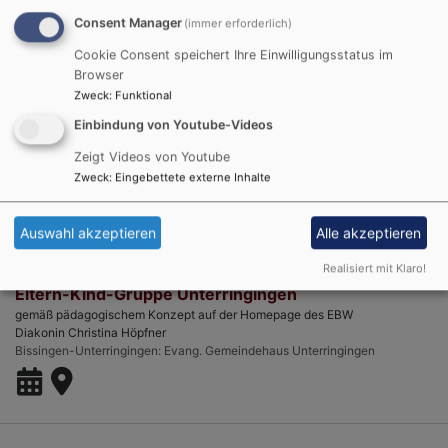
Consent Manager
(immer erforderlich)
Cookie Consent speichert Ihre Einwilligungsstatus im
Browser
Do, 27.8. 20 Uhr
Zweck
:
Funktional
Probe Posaunenchor Unterringingen
Einbindung von Youtube-Videos
Susanne Speer
Bissingen/Unterringingen
Evang. Gemeindehaus Unterringingen
Zeigt Videos von Youtube
Zweck
:
Eingebettete externe Inhalte
Auswahl akzeptieren
Alle akzeptieren
Do, 3.9. 8:30-10 Uhr
Realisiert mit Klaro!
Eltern-Kind-Gruppe Unterringingen
gemäß pädagogischem Konzept auf der Homepage des EBW
Diakonin Christina Höpfner
Bissingen-Unterringingen
Evang. Gemeindehaus Unterringingen