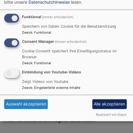
bitte unsere
Datenschutzhinweise
lesen.
Funktional
(immer erforderlich)
Speichern von Daten: Cookie für die Benutzersitzung
Zweck
:
Funktional
Consent Manager
(immer erforderlich)
Cookie Consent speichert Ihre Einwilligungsstatus im
Browser
Zweck
:
Funktional
Bildrechte
St. Lorenz Schaffhausen
Einbindung von Youtube-Videos
Die Pfarrei Harburg besteht aus den
Zeigt Videos von Youtube
Kirchengemeinden
Zweck
:
Eingebettete externe Inhalte
Harburg
; Kirche St. Barbara
Auswahl akzeptieren
Alle akzeptieren
Schaffhausen
, Kirche St. Lorenz
Realisiert mit Klaro!
Pfarrverwalterin Dr. Regine Kellermann